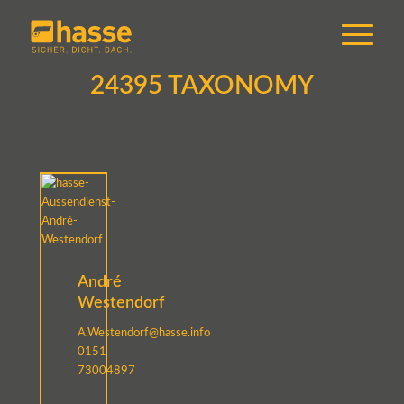
24395 TAXONOMY
André
Westendorf
A.Westendorf@hasse.info
0151
73004897