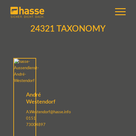
24321 TAXONOMY
André
Westendorf
A.Westendorf@hasse.info
0151
73004897