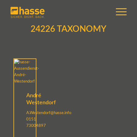
24226 TAXONOMY
André
Westendorf
A.Westendorf@hasse.info
0151
73004897