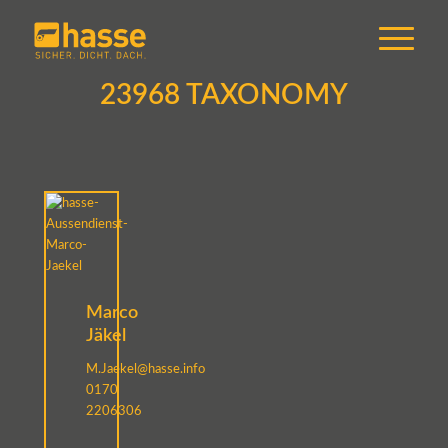
23968 TAXONOMY
Marco
Jäkel
M.Jaekel@hasse.info
0170
2206306