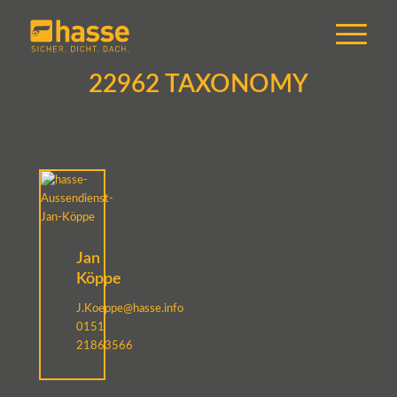
22962 TAXONOMY
Jan
Köppe
J.Koeppe@hasse.info
0151
21863566