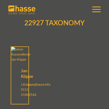
22927 TAXONOMY
Jan
Köppe
J.Koeppe@hasse.info
0151
21863566