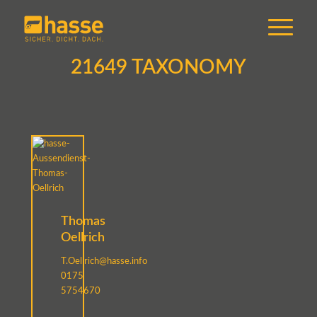
21649 TAXONOMY
Thomas
Oellrich
T.Oellrich@hasse.info
0175
5754670