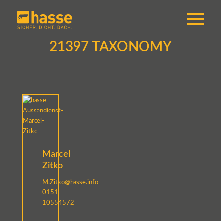
21397 TAXONOMY
Marcel
Zitko
M.Zitko@hasse.info
0151
10554572