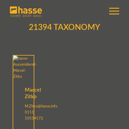
21394 TAXONOMY
Marcel
Zitko
M.Zitko@hasse.info
0151
10554572