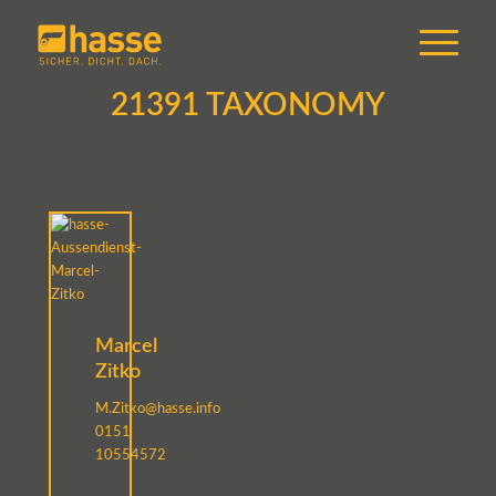
21391 TAXONOMY
Marcel
Zitko
M.Zitko@hasse.info
0151
10554572