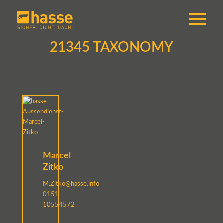
21345 TAXONOMY
Marcel
Zitko
M.Zitko@hasse.info
0151
10554572