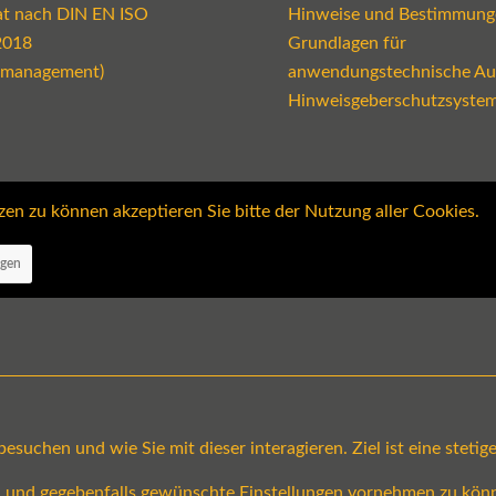
kat nach DIN EN ISO
Hinweise und Bestimmung
2018
Grundlagen für
emanagement)
anwendungstechnische Au
Hinweisgeberschutzsyste
 zu können akzeptieren Sie bitte der Nutzung aller Cookies.
ngen
suchen und wie Sie mit dieser interagieren. Ziel ist eine steti
en und gegebenfalls gewünschte Einstellungen vornehmen zu könn