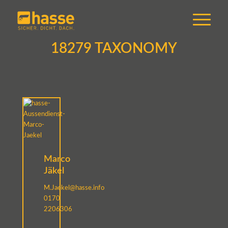
18279 TAXONOMY
Marco
Jäkel
M.Jaekel@hasse.info
0170
2206306