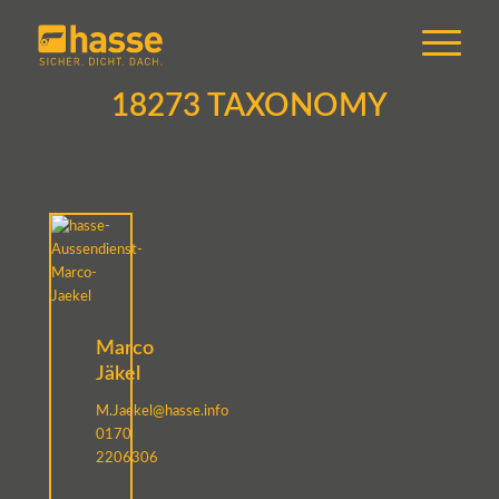
18273 TAXONOMY
Marco
Jäkel
M.Jaekel@hasse.info
0170
2206306