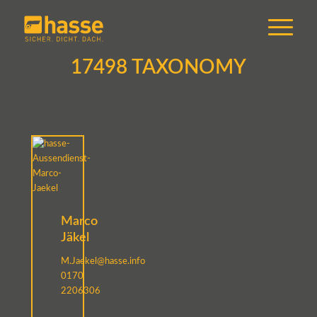
17498 TAXONOMY
Marco
Jäkel
M.Jaekel@hasse.info
0170
2206306