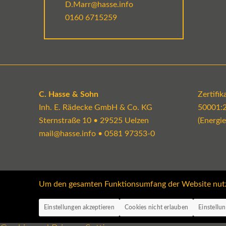
D.Marr@hasse.info
0160 6715259
C. Hasse & Sohn
Zertifi
Inh. E. Rädecke GmbH & Co. KG
50001:
Sternstraße 10 • 29525 Uelzen
(Energi
mail@hasse.info
•
0581 97353-0
Um den gesamten Funktionsumfang der Website nutzen
Einstellungen akzeptieren
Cookies nicht erlauben
Einstellu