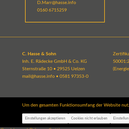
D.Marr@hasse.info
0160 6715259
C. Hasse & Sohn
Zertifi
Inh. E. Rädecke GmbH & Co. KG
50001:
Sternstraße 10 • 29525 Uelzen
(Energi
mail@hasse.info
•
0581 97353-0
Um den gesamten Funktionsumfang der Website nutzen
Einstellungen akzeptieren
Cookies nicht erlauben
Einstellu