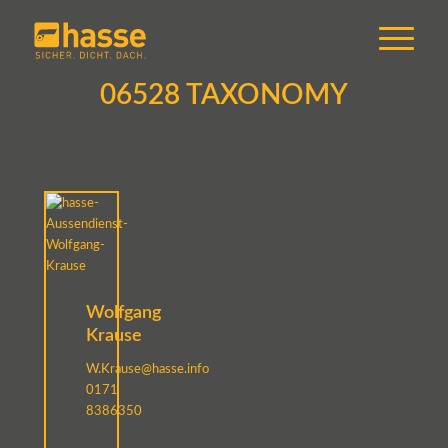
06528 TAXONOMY
Wolfgang
Krause
W.Krause@hasse.info
0171
8386350