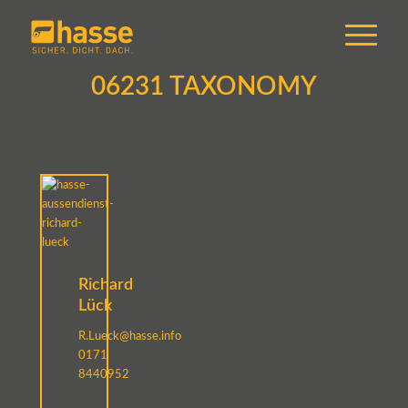
06231 TAXONOMY
Richard
Lück
R.Lueck@hasse.info
0171
8440952