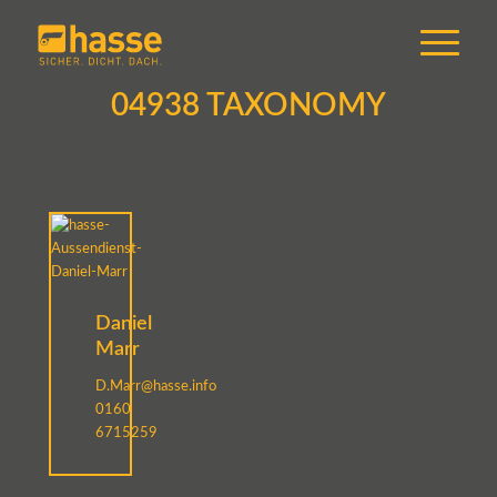
04938 TAXONOMY
Daniel
Marr
D.Marr@hasse.info
0160
6715259