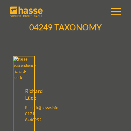
04249 TAXONOMY
Richard
Lück
R.Lueck@hasse.info
0171
8440952