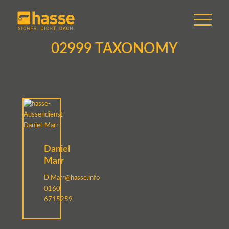
02999 TAXONOMY
Daniel
Marr
D.Marr@hasse.info
0160
6715259