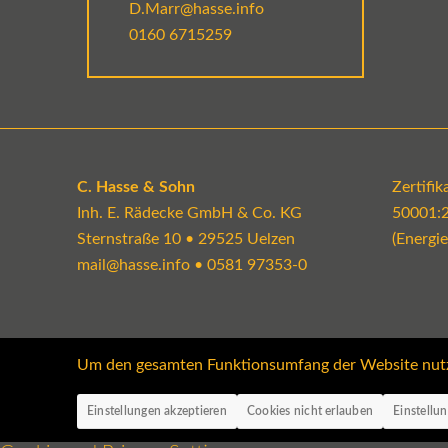
D.Marr@hasse.info
0160 6715259
C. Hasse & Sohn
Zertifi
Inh. E. Rädecke GmbH & Co. KG
50001:
Sternstraße 10 • 29525 Uelzen
(Energi
mail@hasse.info
•
0581 97353-0
Um den gesamten Funktionsumfang der Website nutzen
Einstellungen akzeptieren
Cookies nicht erlauben
Einstellu