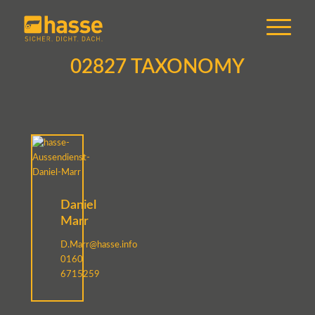
02827 TAXONOMY
Daniel
Marr
D.Marr@hasse.info
0160
6715259