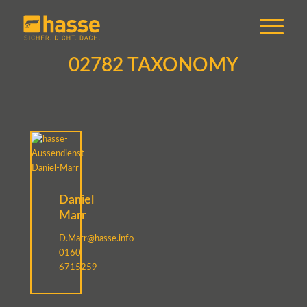
02782 TAXONOMY
Daniel
Marr
D.Marr@hasse.info
0160
6715259