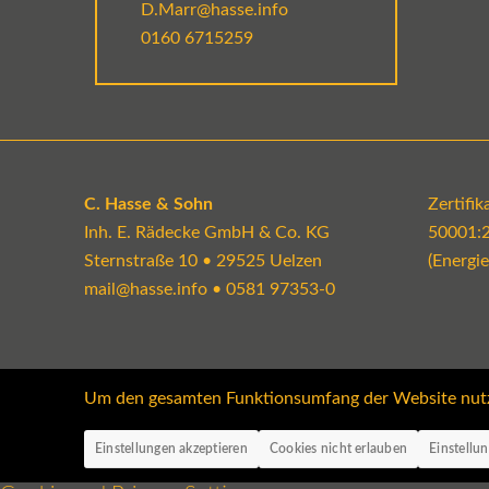
D.Marr@hasse.info
0160 6715259
C. Hasse & Sohn
Zertifi
Inh. E. Rädecke GmbH & Co. KG
50001:
Sternstraße 10 • 29525 Uelzen
(Energi
mail@hasse.info
•
0581 97353-0
Um den gesamten Funktionsumfang der Website nutzen
Einstellungen akzeptieren
Cookies nicht erlauben
Einstellu