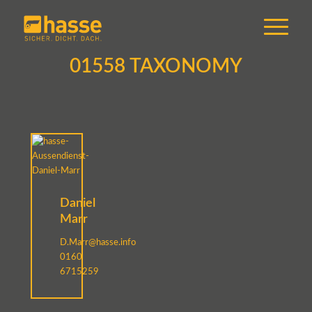
01558 TAXONOMY
Daniel
Marr
D.Marr@hasse.info
0160
6715259