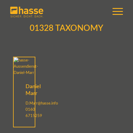
01328 TAXONOMY
Daniel
Marr
D.Marr@hasse.info
0160
6715259